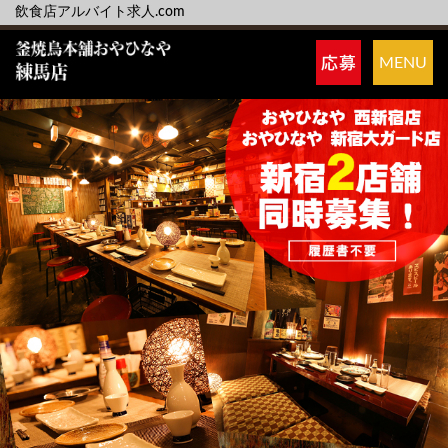
飲食店アルバイト求人.com
MENU
募集職種
店舗紹介
PRポイント
先輩体験談
メッセージ
アルバイト募集要項