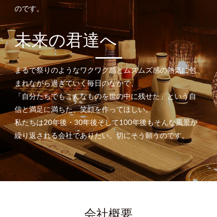
のです。
未来の君達へ
まるで祭りのようなワクワク感とムズムズ感の熱気に包
まれながら過ぎていく毎日のなかで、
「自分たちでもこんなものを世の中に残せた」という自
信と満足に満ちた、笑顔を作ってほしい。
私たちは20年後・30年後そして100年後もそんな風景が
繰り返される会社でありたい。切にそう願うのです。
会社概要