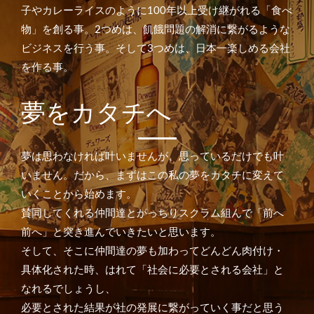
子やカレーライスのように100年以上受け継がれる「食べ
物」を創る事。
2つめは、飢餓問題の解消に繋がるような
ビジネスを行う事。
そして3つめは、日本一楽しめる会社
を作る事。
夢をカタチへ
夢は思わなければ叶いませんが、思っているだけでも叶
いません。
だから、まずはこの私の夢をカタチに変えて
いくことから始めます。
賛同してくれる仲間達とがっちりスクラム組んで「前へ
前へ」と突き進んでいきたいと思います。
そして、そこに仲間達の夢も加わってどんどん肉付け・
具体化された時、はれて「社会に必要とされる会社」と
なれるでしょうし、
必要とされた結果が社の発展に繋がっていく事だと思う