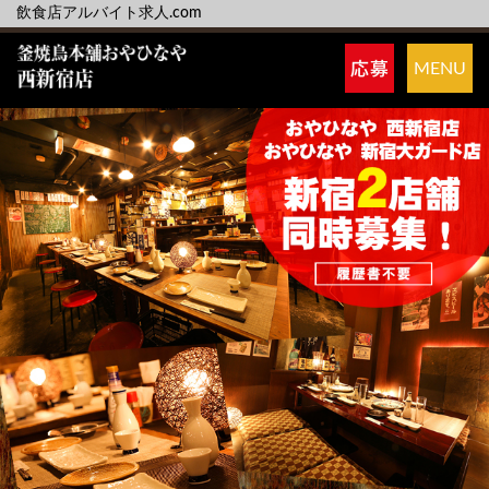
飲食店アルバイト求人.com
MENU
募集職種
店舗紹介
PRポイント
先輩体験談
メッセージ
アルバイト募集要項