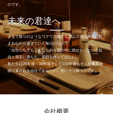
のです。
未来の君達へ
まるで祭りのようなワクワク感とムズムズ感の熱気に包
まれながら過ぎていく毎日のなかで、
「自分たちでもこんなものを世の中に残せた」という自
信と満足に満ちた、笑顔を作ってほしい。
私たちは20年後・30年後そして100年後もそんな風景が
繰り返される会社でありたい。切にそう願うのです。
会社概要