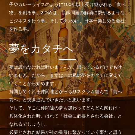
子やカレーライスのように100年以上受け継がれる「食べ
物」を創る事。
2つめは、飢餓問題の解消に繋がるような
ビジネスを行う事。
そして3つめは、日本一楽しめる会社
を作る事。
夢をカタチへ
夢は思わなければ叶いませんが、思っているだけでも叶
いません。
だから、まずはこの私の夢をカタチに変えて
いくことから始めます。
賛同してくれる仲間達とがっちりスクラム組んで「前へ
前へ」と突き進んでいきたいと思います。
そして、そこに仲間達の夢も加わってどんどん肉付け・
具体化された時、はれて「社会に必要とされる会社」と
なれるでしょうし、
必要とされた結果が社の発展に繋がっていく事だと思う