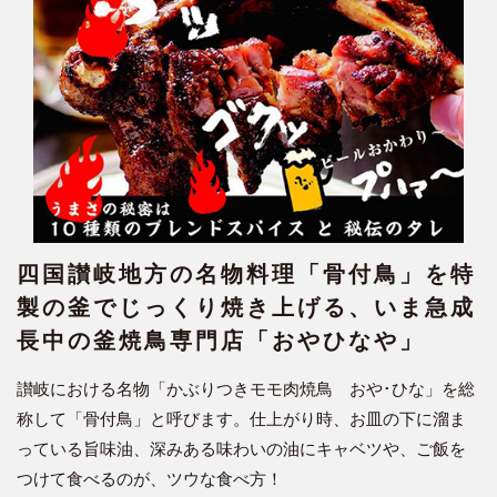
四国讃岐地方の名物料理「骨付鳥」を特
製の釜でじっくり焼き上げる、いま急成
長中の釜焼鳥専門店「おやひなや」
讃岐における名物「かぶりつきモモ肉焼鳥 おや･ひな」を総
称して「骨付鳥」と呼びます。仕上がり時、お皿の下に溜ま
っている旨味油、深みある味わいの油にキャベツや、ご飯を
つけて食べるのが、ツウな食べ方！